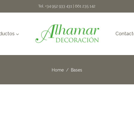
Tel. +34 952 933 431 | 661 235 142
oductos
Contact
Home
/
Bases