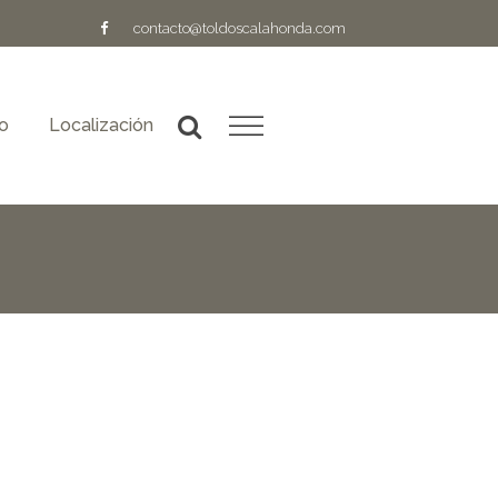
contacto@toldoscalahonda.com
o
Localización