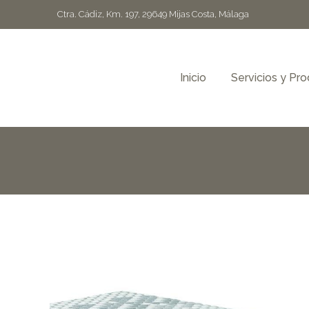
Ctra. Cádiz, Km. 197, 29649 Mijas Costa, Málaga
Inicio
Servicios y Pr