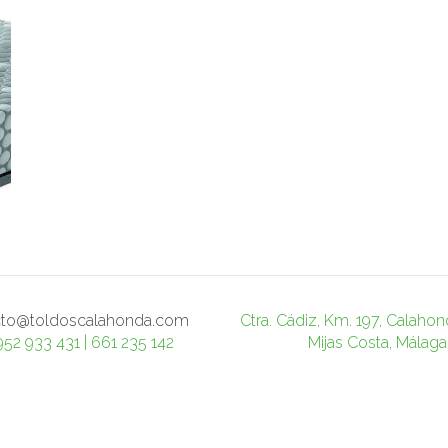
cto@toldoscalahonda.com
Ctra. Cádiz, Km. 197, Calaho
952 933 431 | 661 235 142
Mijas Costa, Málaga