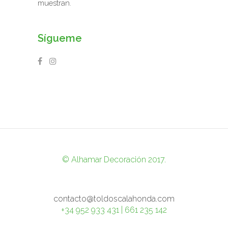
muestran.
Sígueme
© Alhamar Decoración 2017.
contacto@toldoscalahonda.com
+34 952 933 431 | 661 235 142