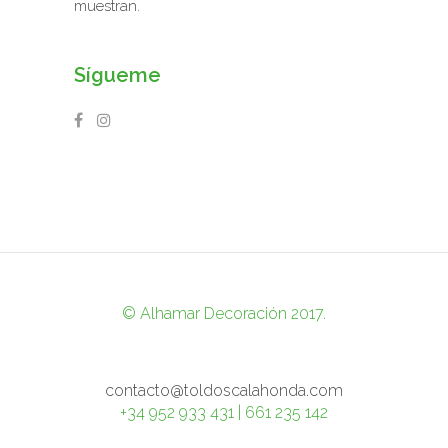
muestran.
Sígueme
© Alhamar Decoración 2017.
contacto@toldoscalahonda.com
+34 952 933 431 | 661 235 142