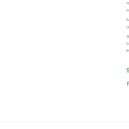
m
o
M
u
A
c
e