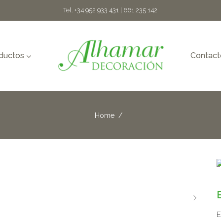
Tel. +34 952 933 431 | 661 235 142
oductos
Contact
Home
/
E