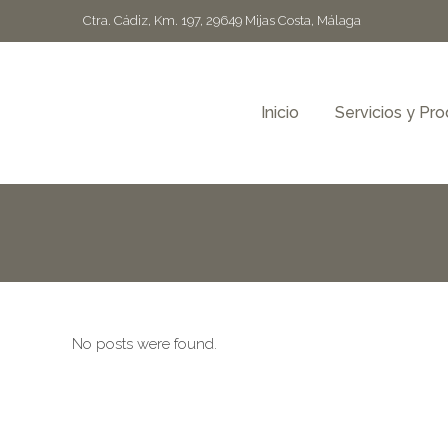
Ctra. Cádiz, Km. 197, 29649 Mijas Costa, Málaga
Inicio
Servicios y Pr
No posts were found.